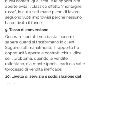
nuovi contatti qualificati e le opportunità 
aperte evita il classico effetto "montagne 
russe", in cui a settimane piene di lavoro 
seguono vuoti improvvisi perché nessuno 
ha coltivato il funnel.
9. Tasso di conversione
Generare contatti non basta: occorre 
sapere quanti si trasformano in clienti. 
Seguire settimanalmente il rapporto tra 
opportunità aperte e contratti chiusi dice 
se il problema, quando le vendite 
rallentano, è a monte (pochi lead) o a valle 
(processo di vendita inefficace).
10. Livello di servizio e soddisfazione del 
cliente
Puntualità nelle consegne, rispetto delle 
scadenze concordate, reclami aperti: sono 
i segnali anticipatori della fidelizzazione. 
Un cliente insoddisfatto raramente lo 
comunica con un report; lo fa smettendo 
di comprare. Intercettare questi indicatori 
ogni settimana significa agire prima che il 