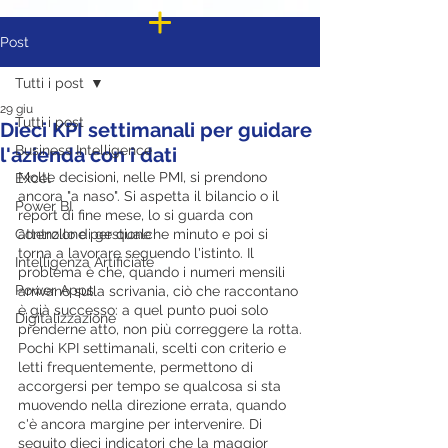
Post
Tutti i post
29 giu
Tutti i post
Dieci KPI settimanali per guidare
Business Intelligence
l'azienda con i dati
Molte decisioni, nelle PMI, si prendono 
Excel
ancora "a naso". Si aspetta il bilancio o il 
Power BI
report di fine mese, lo si guarda con 
Controllo di gestione
attenzione per qualche minuto e poi si 
torna a lavorare seguendo l'istinto. Il 
Intelligenza Artificiale
problema è che, quando i numeri mensili 
Power Apps
arrivano sulla scrivania, ciò che raccontano 
è già successo: a quel punto puoi solo 
Digitalizzazione
prenderne atto, non più correggere la rotta.
Pochi KPI settimanali, scelti con criterio e 
letti frequentemente, permettono di 
accorgersi per tempo se qualcosa si sta 
muovendo nella direzione errata, quando 
c'è ancora margine per intervenire. Di 
seguito dieci indicatori che la maggior 