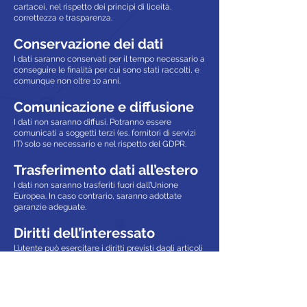
cartacei, nel rispetto dei principi di liceità,
correttezza e trasparenza.
Conservazione dei dati
I dati saranno conservati per il tempo necessario a
conseguire le finalità per cui sono stati raccolti, e
comunque non oltre 10 anni.
Comunicazione e diffusione
I dati non saranno diffusi. Potranno essere
comunicati a soggetti terzi (es. fornitori di servizi
IT) solo se necessario e nel rispetto del GDPR.
Trasferimento dati all’estero
I dati non saranno trasferiti fuori dall’Unione
Europea. In caso contrario, saranno adottate
garanzie adeguate.
Diritti dell’interessato
L’utente può esercitare i diritti previsti dagli articoli
15-22 del GDPR, tra cui:
Accesso ai dati
Rettifica o cancellazione
Limitazione o opposizione al trattamento
Portabilità dei dati