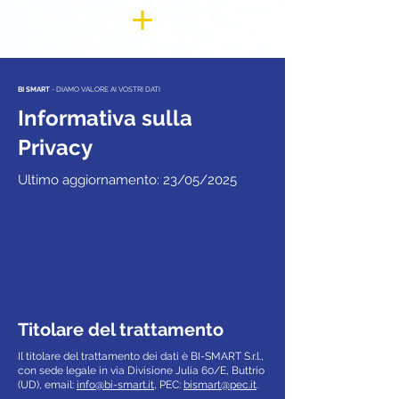
BI SMART
- DIAMO VALORE AI VOSTRI DATI
Informativa sulla
Privacy
Ultimo aggiornamento: 23/05/2025
Titolare del trattamento
Il titolare del trattamento dei dati è BI-SMART S.r.l.,
con sede legale in via Divisione Julia 60/E, Buttrio
(UD), email:
info@bi-smart.it
, PEC:
bismart@pec.it
.