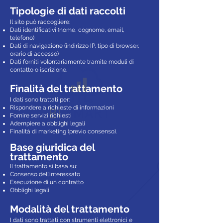
Tipologie di dati raccolti
Il sito può raccogliere:
Dati identificativi (nome, cognome, email,
telefono)
Dati di navigazione (indirizzo IP, tipo di browser,
orario di accesso)
Dati forniti volontariamente tramite moduli di
contatto o iscrizione.
Finalità del trattamento
I dati sono trattati per:
Rispondere a richieste di informazioni
Fornire servizi richiesti
Adempiere a obblighi legali
Finalità di marketing (previo consenso).
Base giuridica del
trattamento
Il trattamento si basa su:
Consenso dell’interessato
Esecuzione di un contratto
Obblighi legali
Modalità del trattamento
I dati sono trattati con strumenti elettronici e