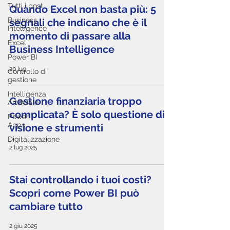
Tutti i post
Quando Excel non basta più: 5
Business
segnali che indicano che è il
Intelligence
momento di passare alla
Excel
Business Intelligence
Power BI
20 lug
Controllo di
gestione
Intelligenza
Gestione finanziaria troppo
Artificiale
complicata? È solo questione di
Power
Apps
visione e strumenti
Digitalizzazione
2 lug 2025
Stai controllando i tuoi costi?
Scopri come Power BI può
cambiare tutto
2 giu 2025